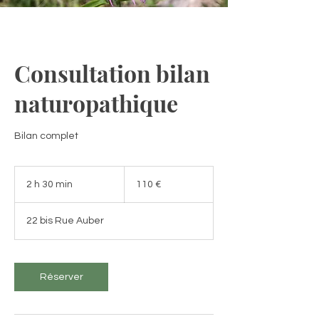
Consultation bilan
naturopathique
Bilan complet
110
euros
2 h 30 min
2
110 €
h
3
22 bis Rue Auber
0
m
i
n
Réserver