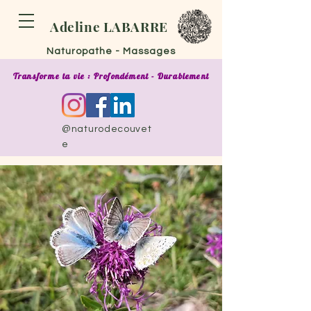
Adeline LABARRE
Naturo
pathe - M
assa
ges
Transforme ta vie : Profondément - Durablement
@naturodecouvet
e