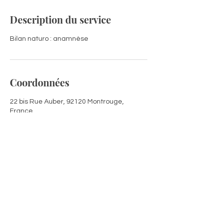
Description du service
Bilan naturo : anamnèse
Coordonnées
22 bis Rue Auber, 92120 Montrouge,
France
0612224475
adelinenaturopathe92@gmail.com
Adeline Labarre
22 bis rue Auber 92120 Montrouge