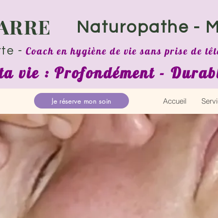
BARRE
Naturo
pathe - 
te -
Coach en hygiène de vie sans prise de tê
ta vie : Profondément - Dura
Je réserve mon soin
Accueil
Serv