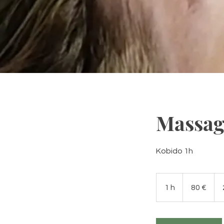
Massag
Kobido 1h
80
euros
1 h
1
80 €