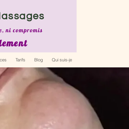
M
assa
ges
te, ni compromis
blement
ices
Tarifs
Blog
Qui suis-je